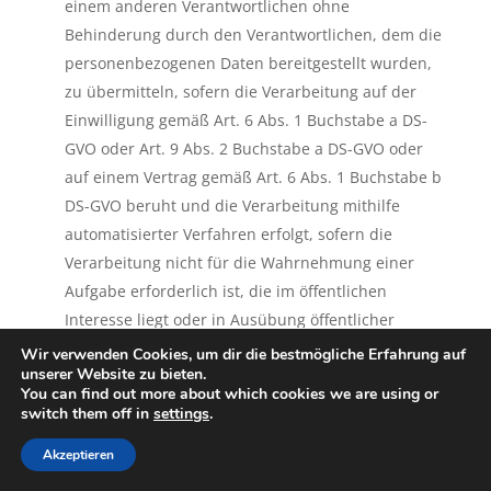
einem anderen Verantwortlichen ohne
Behinderung durch den Verantwortlichen, dem die
personenbezogenen Daten bereitgestellt wurden,
zu übermitteln, sofern die Verarbeitung auf der
Einwilligung gemäß Art. 6 Abs. 1 Buchstabe a DS-
GVO oder Art. 9 Abs. 2 Buchstabe a DS-GVO oder
auf einem Vertrag gemäß Art. 6 Abs. 1 Buchstabe b
DS-GVO beruht und die Verarbeitung mithilfe
automatisierter Verfahren erfolgt, sofern die
Verarbeitung nicht für die Wahrnehmung einer
Aufgabe erforderlich ist, die im öffentlichen
Interesse liegt oder in Ausübung öffentlicher
Gewalt erfolgt, welche dem Verantwortlichen
Wir verwenden Cookies, um dir die bestmögliche Erfahrung auf
unserer Website zu bieten.
übertragen wurde.
You can find out more about which cookies we are using or
switch them off in
settings
.
Ferner hat die betroffene Person bei der Ausübung
ihres Rechts auf Datenübertragbarkeit gemäß Art.
Akzeptieren
20 Abs. 1 DS-GVO das Recht, zu erwirken, dass die