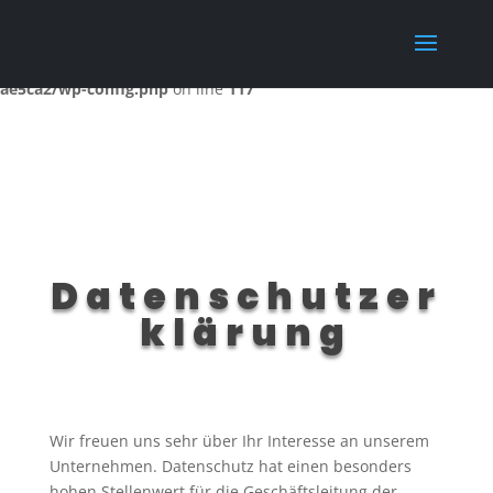
Warning
: Constant WP_MEMORY_LIMIT already defined in
/home/webpages/lima-city/maxi260/wordpress_de-2018-05-01-
ae5ca2/wp-config.php
on line
117
Datenschutzer
klärung
Wir freuen uns sehr über Ihr Interesse an unserem
Unternehmen. Datenschutz hat einen besonders
hohen Stellenwert für die Geschäftsleitung der